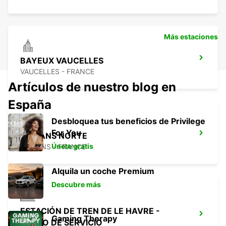
Más estaciones
BAYEUX VAUCELLES
VAUCELLES - FRANCE
Artículos de nuestro blog en
España
Desbloquea tus beneficios de Privilege
For You
LE MANS NORTE
Únete gratis
LE MANS - FRANCE
Alquila un coche Premium
Descubre más
ESTACIÓN DE TREN DE LE HAVRE -
Gaming Therapy
PUNTO DE SERVICIO