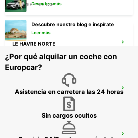
Descubre más
LE HAVRE - FRANCE
Descubre nuestro blog e inspírate
Leer más
LE HAVRE NORTE
LE HAVRE - FRANCE
¿Por qué alquilar un coche con
Europcar?
LA FERTE-BERNARD
Asistencia en carretera las 24 horas
CHERRE - FRANCE
Sin cargos ocultos
ESTACIÓN DE TREN DE LE MANS