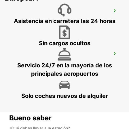
GOTHENBURG - HISINGEN
HISINGS BACKA - SWEDEN
Asistencia en carretera las 24 horas
Sin cargos ocultos
GOTHENBURG CIUDAD
GOTHENBURG - SWEDEN
Servicio 24/7 en la mayoría de los
principales aeropuertos
Solo coches nuevos de alquiler
Bueno saber
¿Qué debes llevar a la estación?