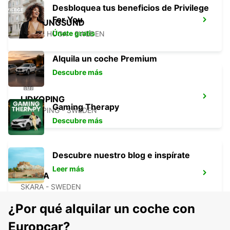
Desbloquea tus beneficios de Privilege
For You
STENUNGSUND
Únete gratis
STORA HOGA - SWEDEN
Alquila un coche Premium
Descubre más
LIDKOPING
Gaming Therapy
LIDKOPING - SWEDEN
Descubre más
Descubre nuestro blog e inspírate
Leer más
SKARA
SKARA - SWEDEN
¿Por qué alquilar un coche con
Europcar?