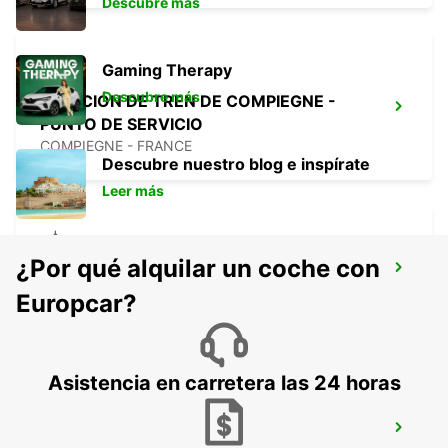
Descubre más
Gaming Therapy
Descubre más
ESTACIÓN DE TREN DE COMPIEGNE -
PUNTO DE SERVICIO
COMPIEGNE - FRANCE
Descubre nuestro blog e inspírate
Leer más
¿Por qué alquilar un coche con
COMPIEGNE
COMPIEGNE - FRANCE
Europcar?
Asistencia en carretera las 24 horas
AEROPUERTO DE PARÍS CDG TERMINAL
2