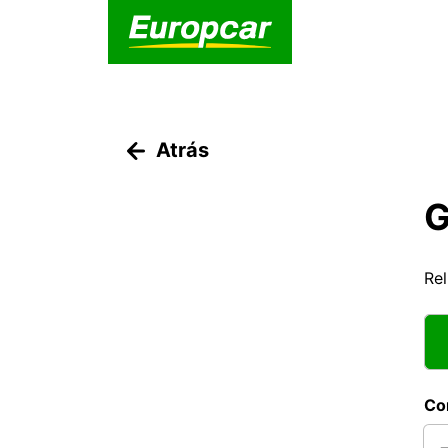
Atrás
G
Rel
Co