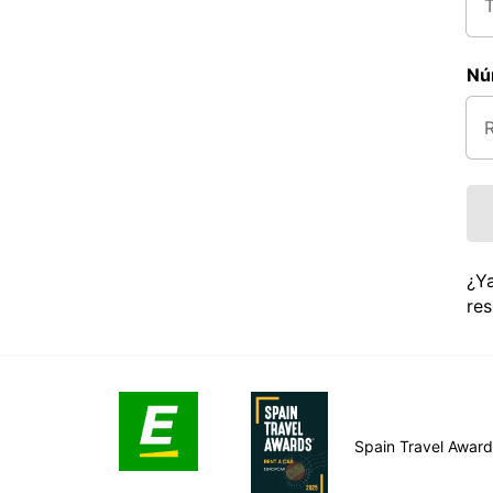
Nú
¿Ya
res
Spain Travel Awar