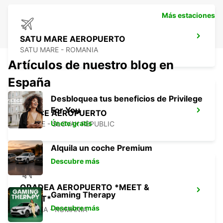
Más estaciones
SATU MARE AEROPUERTO
SATU MARE - ROMANIA
Artículos de nuestro blog en
España
Desbloquea tus beneficios de Privilege
For You
KOSICE AEROPUERTO
Únete gratis
KOSICE - SLOVAK REPUBLIC
Alquila un coche Premium
Descubre más
ORADEA AEROPUERTO *MEET &
Gaming Therapy
GREET*
Descubre más
ORADEA - ROMANIA