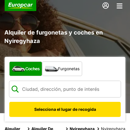
Alquiler de furgonetas y coches en
Nyiregyhaza
¿Qué tipo de vehículo?
Coches
Furgonetas
Selecciona el lugar de recogida
Alquiler
Alquiler De
Nyiregyhaza
Nyiregyhaza