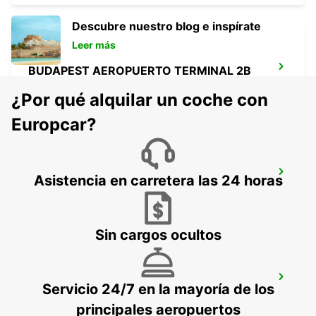
Descubre nuestro blog e inspírate
Leer más
BUDAPEST AEROPUERTO TERMINAL 2B
BUDAPEST - HUNGARY
¿Por qué alquilar un coche con
Europcar?
SELF CHECKOUT BUDAPEST AIRPORT
Asistencia en carretera las 24 horas
BUDAPEST - HUNGARY
Sin cargos ocultos
KECSKEMET
Servicio 24/7 en la mayoría de los
KECSKEMET - HUNGARY
principales aeropuertos