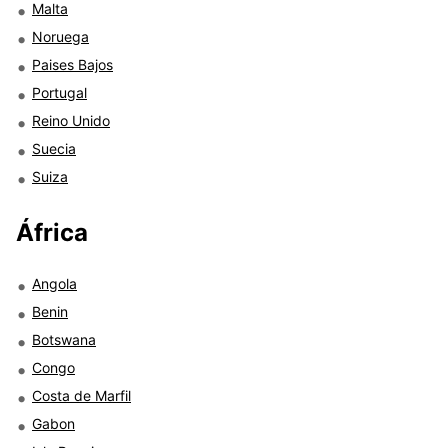
Malta
Noruega
Paises Bajos
Portugal
Reino Unido
Suecia
Suiza
África
Angola
Benin
Botswana
Congo
Costa de Marfil
Gabon