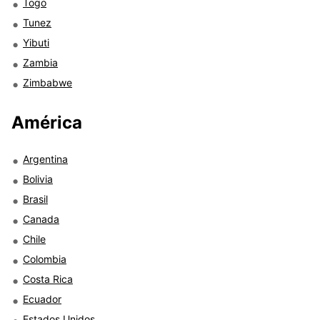
Togo
Tunez
Yibuti
Zambia
Zimbabwe
América
Argentina
Bolivia
Brasil
Canada
Chile
Colombia
Costa Rica
Ecuador
Estados Unidos