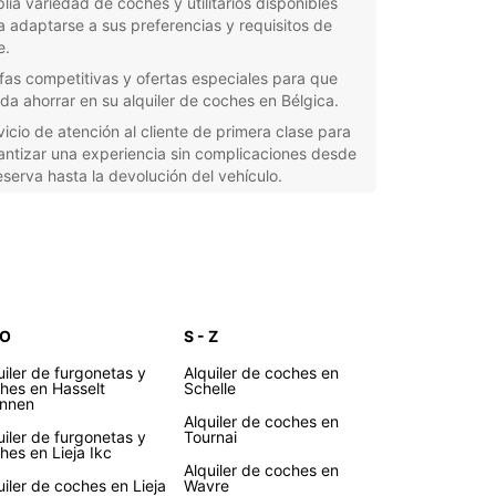
lia variedad de coches y utilitarios disponibles
a adaptarse a sus preferencias y requisitos de
e.
ifas competitivas y ofertas especiales para que
da ahorrar en su alquiler de coches en Bélgica.
vicio de atención al cliente de primera clase para
antizar una experiencia sin complicaciones desde
reserva hasta la devolución del vehículo.
iones de seguro y protección adicionales para
ndarle tranquilidad durante su viaje por Bélgica.
caciones convenientes en aeropuertos,
aciones de tren y centros urbanos para facilitar el
eso a su vehículo de alquiler.
 que esté planeando un viaje de negocios en
 O
S - Z
as o una escapada de fin de semana a las
uiler de furgonetas y
Alquiler de coches en
escas ciudades medievales de Bélgica, Europcar
hes en Hasselt
Schelle
la solución perfecta para sus necesidades de
nnen
Alquiler de coches en
dad. Reserve su coche de alquiler en Bélgica con
uiler de furgonetas y
Tournai
car hoy mismo y comience a explorar este
hes en Lieja Ikc
ador país a su propio ritmo.
Alquiler de coches en
uiler de coches en Lieja
Wavre