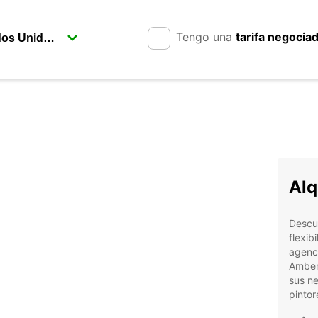
Tengo una
tarifa negocia
Alq
Descub
flexib
agenc
Ambere
sus ne
pintor