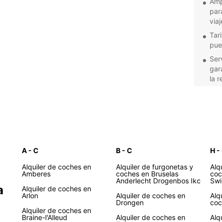
Amp
par
viaj
Tar
pue
Ser
gar
la 
Opc
bri
Ubi
est
acc
Ya sea
A - C
B - C
H -
Brusel
Alquiler de coches en
Alquiler de furgonetas y
Alq
pintor
Amberes
coches en Bruselas
coc
tiene 
Anderlecht Drogenbos Ikc
Swi
a
Alquiler de coches en
movili
Arlon
Alquiler de coches en
Alq
Europ
Drongen
coc
encant
Alquiler de coches en
Braine-l'Alleud
Alquiler de coches en
Alq