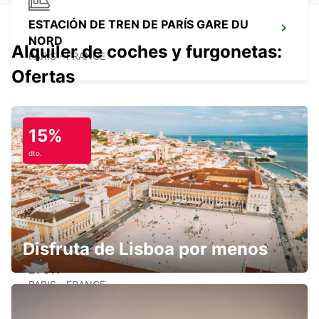
ESTACIÓN DE TREN DE PARÍS GARE DU
NORD
Alquiler de coches y furgonetas:
PARIS - FRANCE
Ofertas
15%
PARÍS PLACE D'ITALIE
dto.
PARIS - FRANCE
Disfruta de Lisboa por menos
ESTACIÓN DE TREN DE PARÍS GARE DE
LYON
PARIS - FRANCE