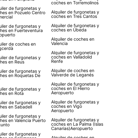
coches en Torremolinos
uiler de furgonetas y
Alquiler de furgonetas y
hes en Pozuelo Centro
coches en Tres Cantos
ercial
Alquiler de furgonetas y
uiler de furgonetas y
coches en Úbeda
hes en Fuerteventura
opuerto
Alquiler de coches en
Valencia
uiler de coches en
gcerdà
Alquiler de furgonetas y
coches en Valladolid
uiler de furgonetas y
Renfe
hes en Reus
Alquiler de coches en
uiler de furgonetas y
Valverde de Leganés
hes en Roquetas De
r
Alquiler de furgonetas y
coches en El Hierro
uiler de furgonetas y
Aeropuerto
hes en Rota
Alquiler de furgonetas y
uiler de furgonetas y
coches en Vigo
hes en Sabadell
Aeropuerto
uiler de furgonetas y
Alquiler de furgonetas y
hes en Valencia Puerto
coches en La Palma (Islas
unto
Canarias)Aeropuerto
uiler de furgonetas y
Alquiler de coches en