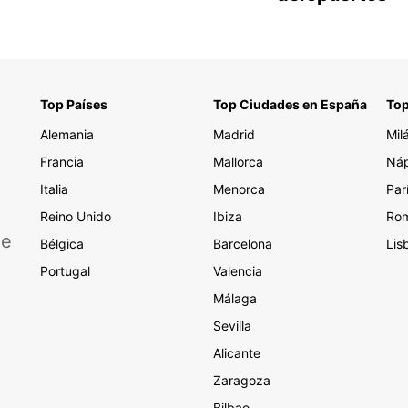
Top Países
Top Ciudades en España
Top
Alemania
Madrid
Mil
Francia
Mallorca
Náp
Italia
Menorca
Par
Reino Unido
Ibiza
Ro
de
Bélgica
Barcelona
Lis
Portugal
Valencia
Málaga
Sevilla
Alicante
Zaragoza
Bilbao