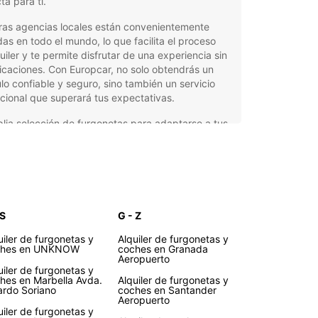
ta para ti.
ras agencias locales están convenientemente
as en todo el mundo, lo que facilita el proceso
uiler y te permite disfrutar de una experiencia sin
caciones. Con Europcar, no solo obtendrás un
lo confiable y seguro, sino también un servicio
ional que superará tus expectativas.
lia selección de furgonetas para adaptarse a tus
esidades
eso de alquiler fácil y rápido
tencia en carretera las 24 horas, los 7 días de la
mana
cios competitivos y ofertas especiales
 S
G - Z
nción al cliente profesional y amable
uiler de furgonetas y
Alquiler de furgonetas y
ches en UNKNOW
coches en Granada
orta si eres un particular que necesita una
Aeropuerto
neta para una mudanza o un profesional que
uiler de furgonetas y
un vehículo para su negocio, Europcar tiene la
hes en Marbella Avda.
Alquiler de furgonetas y
ardo Soriano
coches en Santander
ón perfecta para ti. Reserva tu furgoneta con
Aeropuerto
car y descubre por qué somos la elección
uiler de furgonetas y