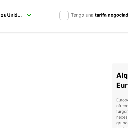
Tengo una
tarifa negocia
Alq
Eur
Europc
ofrece
furgon
necesi
grupo 