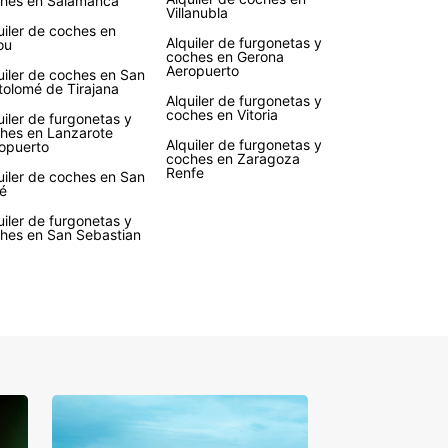
hes en Salamanca
Villanubla
uiler de coches en
Alquiler de furgonetas y
ou
coches en Gerona
Aeropuerto
uiler de coches en San
tolomé de Tirajana
Alquiler de furgonetas y
coches en Vitoria
uiler de furgonetas y
hes en Lanzarote
Alquiler de furgonetas y
opuerto
coches en Zaragoza
Renfe
uiler de coches en San
é
uiler de furgonetas y
hes en San Sebastian