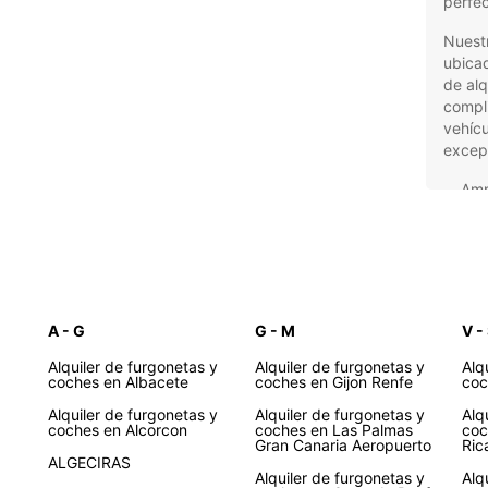
perfec
Nuest
ubicad
de alq
compli
vehícu
excepc
Amp
nec
Proc
Asis
se
Pre
A - G
G - M
V -
Ate
Alquiler de furgonetas y
Alquiler de furgonetas y
Alq
coches en Albacete
coches en Gijon Renfe
co
No imp
furgo
Alquiler de furgonetas y
Alquiler de furgonetas y
Alq
busca 
coches en Alcorcon
coches en Las Palmas
coc
Gran Canaria Aeropuerto
Ric
soluci
ALGECIRAS
Europ
Alquiler de furgonetas y
Alq