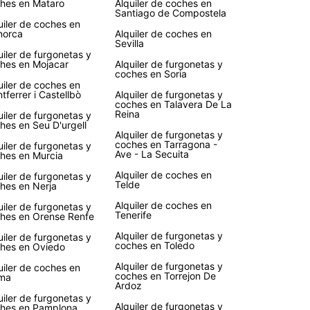
hes en Mataro
Alquiler de coches en
ida de tantos clientes en todo el mundo.
Santiago de Compostela
uiler de coches en
norca
Alquiler de coches en
Sevilla
uiler de furgonetas y
hes en Mojacar
Alquiler de furgonetas y
coches en Soria
uiler de coches en
tferrer i Castellbò
Alquiler de furgonetas y
coches en Talavera De La
Reina
uiler de furgonetas y
hes en Seu D'urgell
Alquiler de furgonetas y
coches en Tarragona -
uiler de furgonetas y
Ave - La Secuita
hes en Murcia
Alquiler de coches en
uiler de furgonetas y
Telde
hes en Nerja
Alquiler de coches en
uiler de furgonetas y
Tenerife
hes en Orense Renfe
Alquiler de furgonetas y
uiler de furgonetas y
coches en Toledo
hes en Oviedo
Alquiler de furgonetas y
uiler de coches en
coches en Torrejon De
ma
Ardoz
uiler de furgonetas y
Alquiler de furgonetas y
hes en Pamplona