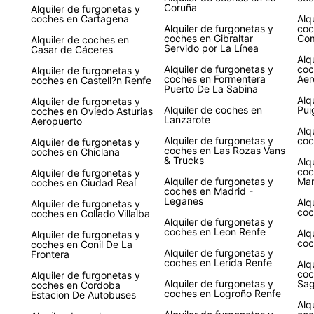
Coruña
Alquiler de furgonetas y
coches en Cartagena
Alq
Alquiler de furgonetas y
coc
coches en Gibraltar
Com
Alquiler de coches en
Servido por La Línea
Casar de Cáceres
Alq
Alquiler de furgonetas y
coc
Alquiler de furgonetas y
coches en Formentera
Aer
coches en Castell?n Renfe
Puerto De La Sabina
Alq
Alquiler de furgonetas y
Alquiler de coches en
Pui
coches en Oviedo Asturias
Lanzarote
Aeropuerto
Alq
Alquiler de furgonetas y
coc
Alquiler de furgonetas y
coches en Las Rozas Vans
coches en Chiclana
& Trucks
Alq
coc
Alquiler de furgonetas y
Alquiler de furgonetas y
Ma
coches en Ciudad Real
coches en Madrid -
Leganes
Alq
Alquiler de furgonetas y
coc
coches en Collado Villalba
Alquiler de furgonetas y
coches en Leon Renfe
Alq
Alquiler de furgonetas y
coc
coches en Conil De La
Alquiler de furgonetas y
Frontera
coches en Lerida Renfe
Alq
coc
Alquiler de furgonetas y
Alquiler de furgonetas y
Sag
coches en Cordoba
coches en Logroño Renfe
Estacion De Autobuses
Alq