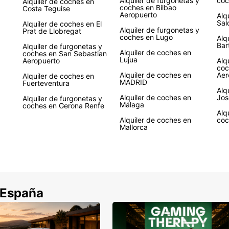
Alquiler de furgonetas y
coc
Alquiler de coches en
coches en Bilbao
Costa Teguise
Aeropuerto
Alq
Sal
Alquiler de coches en El
Alquiler de furgonetas y
Prat de Llobregat
coches en Lugo
Alq
Bar
Alquiler de furgonetas y
Alquiler de coches en
coches en San Sebastian
Lujua
Aeropuerto
Alq
coc
Alquiler de coches en
Aer
Alquiler de coches en
MADRID
Fuerteventura
Alq
Alquiler de coches en
Jos
Alquiler de furgonetas y
Málaga
coches en Gerona Renfe
Alq
Alquiler de coches en
coc
Mallorca
 España