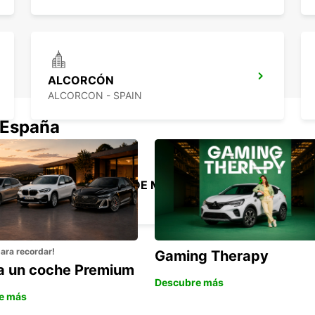
ALCORCÓN
ALCORCON - SPAIN
 España
MADRID FERIA DE MADRID
MADRID - SPAIN
para recordar!
Gaming Therapy
la un coche Premium
Descubre más
e más