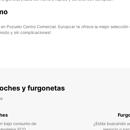
smo
n Pozuelo Centro Comercial. Europcar te ofrece la mejor selección de 
ómodo y sin complicaciones!
 coches y furgonetas
os
hes
Furg
n bajo consumo de
¿Estás buscando un
a modelos ECO
negocio o par