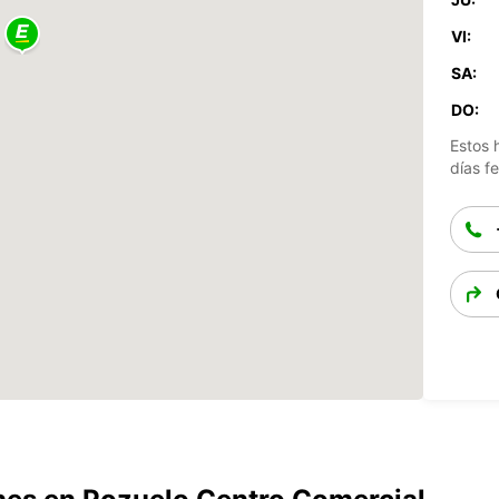
VI:
SA:
DO:
Estos 
días fe