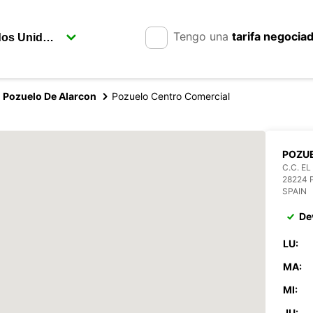
Tengo una
tarifa negocia
Pozuelo De Alarcon
Pozuelo Centro Comercial
POZU
C.C. E
28224
SPAIN
De
LU:
MA:
MI:
JU: