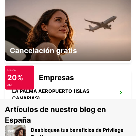
TENERIFE PLAYA LAS AMÉRICAS
ARONA - SPAIN
AGADIR
Cancelación gratis
AGADIR - MOROCCO
Hasta
20%
Empresas
dto.
LA PALMA AEROPUERTO (ISLAS
CANARIAS)
VILLA DE MAZO - SPAIN
Artículos de nuestro blog en
España
Desbloquea tus beneficios de Privilege