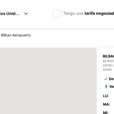
Tengo una
tarifa negocia
Bilbao Aeropuerto
BILB
BILBA
48180 
SPAIN
De
Ve
LU:
MA:
MI: