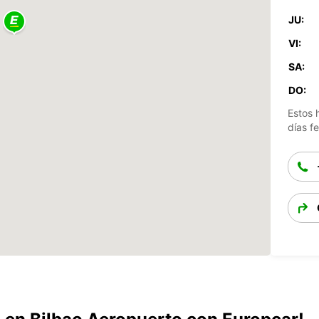
JU:
VI:
SA:
DO:
Estos 
días fe