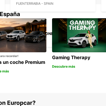
FUENTERRABIA - SPAIN
 España
BIARRITZ FURGONETAS
ANGLET - FRANCE
para recordar!
Gaming Therapy
la un coche Premium
Descubre más
e más
con Europcar?