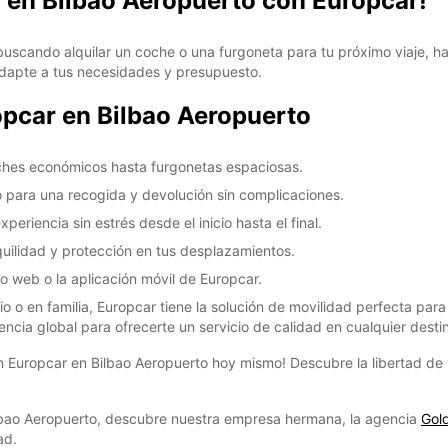
a en Bilbao Aeropuerto con Europcar!
buscando alquilar un coche o una furgoneta para tu próximo viaje, h
adapte a tus necesidades y presupuesto.
opcar en Bilbao Aeropuerto
ches económicos hasta furgonetas espaciosas.
 para una recogida y devolución sin complicaciones.
periencia sin estrés desde el inicio hasta el final.
quilidad y protección en tus desplazamientos.
io web o la aplicación móvil de Europcar.
ario o en familia, Europcar tiene la solución de movilidad perfecta pa
ncia global para ofrecerte un servicio de calidad en cualquier desti
 Europcar en Bilbao Aeropuerto hoy mismo! Descubre la libertad de v
lbao Aeropuerto, descubre nuestra empresa hermana, la agencia
Gol
ad.