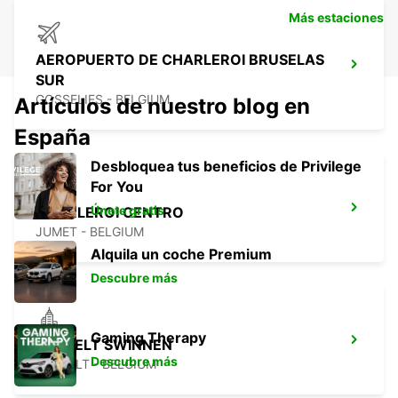
Más estaciones
AEROPUERTO DE CHARLEROI BRUSELAS
SUR
GOSSELIES - BELGIUM
Artículos de nuestro blog en
España
Desbloquea tus beneficios de Privilege
For You
Únete gratis
CHARLEROI CENTRO
JUMET - BELGIUM
Alquila un coche Premium
Descubre más
Gaming Therapy
HASSELT SWINNEN
Descubre más
HASSELT - BELGIUM