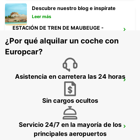
Descubre nuestro blog e inspírate
Leer más
ESTACIÓN DE TREN DE MAUBEUGE -
PUNTO DE SERVICIO
¿Por qué alquilar un coche con
MAUBEUGE - FRANCE
Europcar?
Asistencia en carretera las 24 horas
MAUBEUGE
MAUBEUGE - FRANCE
Sin cargos ocultos
Servicio 24/7 en la mayoría de los
LIEJA
principales aeropuertos
LIEGE - BELGIUM