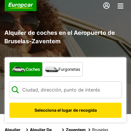
Alquiler de coches en el Aeropuerto de
Bruselas-Zaventem
¿Qué tipo de vehículo?
Coches
Furgonetas
Selecciona el lugar de recogida
Alquiler
Alquiler De
Zaventem
Bruselas