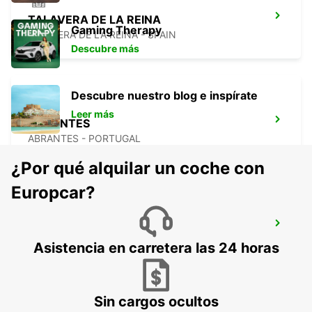
TALAVERA DE LA REINA
Gaming Therapy
TALAVERA DE LA REINA - SPAIN
Descubre más
Descubre nuestro blog e inspírate
Leer más
ABRANTES
ABRANTES - PORTUGAL
¿Por qué alquilar un coche con
Europcar?
ÉVORA
EVORA - PORTUGAL
Asistencia en carretera las 24 horas
Sin cargos ocultos