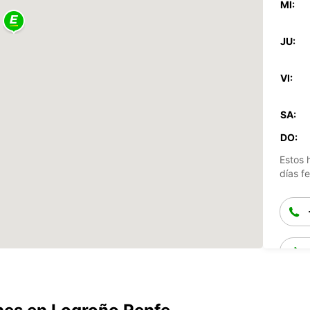
MI:
JU:
VI:
SA:
DO:
Estos 
días fe