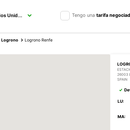
Tengo una
tarifa negocia
Logrono
Logrono Renfe
LOGR
ESTACI
26003
SPAIN
De
LU:
MA: