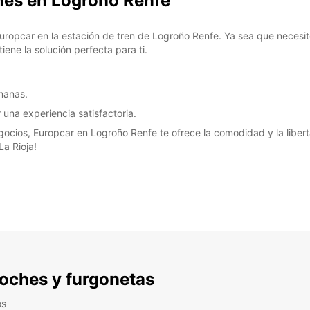
ches en Logroño Renfe
Europcar en la estación de tren de Logroño Renfe. Ya sea que neces
iene la solución perfecta para ti.
emanas.
r una experiencia satisfactoria.
ocios, Europcar en Logroño Renfe te ofrece la comodidad y la libert
a Rioja!
 coches y furgonetas
os