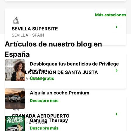
Más estaciones
SEVILLA SUPERSITE
SEVILLA - SPAIN
Artículos de nuestro blog en
España
Desbloquea tus beneficios de Privilege
For You
SEVILLA ESTACIÓN DE SANTA JUSTA
Únete gratis
SEVILLA - SPAIN
Alquila un coche Premium
Descubre más
GRANADA AEROPUERTO
Gaming Therapy
SANTA FE - SPAIN
Descubre más