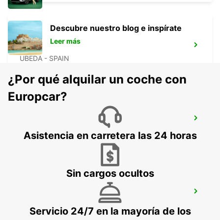
Descubre nuestro blog e inspírate
Leer más
ÚBED
UBEDA - SPAIN
¿Por qué alquilar un coche con
Europcar?
GRANADA ESTACIÓN CENTRAL
GRANADA - SPAIN
Asistencia en carretera las 24 horas
Sin cargos ocultos
MÁLAGA SUPERSITE
MALAGA - SPAIN
Servicio 24/7 en la mayoría de los