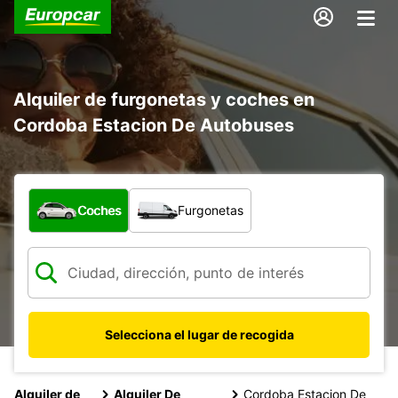
Alquiler de furgonetas y coches en
Cordoba Estacion De Autobuses
¿Qué tipo de vehículo?
Coches
Furgonetas
Selecciona el lugar de recogida
Alquiler de
Alquiler De
Cordoba Estacion De