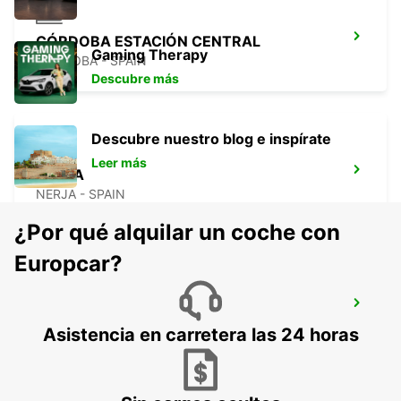
CÓRDOBA ESTACIÓN CENTRAL
Gaming Therapy
CORDOBA - SPAIN
Descubre más
Descubre nuestro blog e inspírate
Leer más
NERJA
NERJA - SPAIN
¿Por qué alquilar un coche con
Europcar?
ALMERÍA HUÉRCAL
HUERCAL DE ALMERIA - SPAIN
Asistencia en carretera las 24 horas