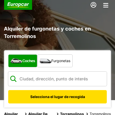
Alquiler de furgonetas y coches en
Torremolinos
¿Qué tipo de vehículo?
Coches
Furgonetas
Selecciona el lugar de recogida
Alquiler
Alquiler De
Torremolinos
Torremolinos