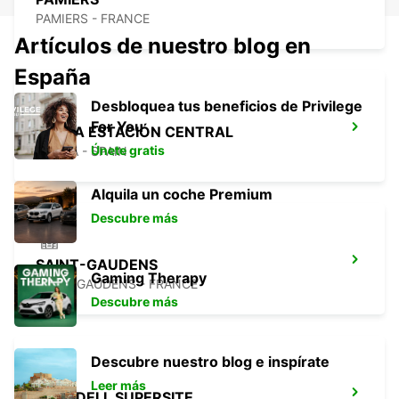
PAMIERS - FRANCE
Artículos de nuestro blog en
España
Desbloquea tus beneficios de Privilege
For You
LLEIDA ESTACIÓN CENTRAL
Únete gratis
LERIDA - SPAIN
Alquila un coche Premium
Descubre más
SAINT-GAUDENS
Gaming Therapy
SAINT GAUDENS - FRANCE
Descubre más
Descubre nuestro blog e inspírate
Leer más
SABADELL SUPERSITE