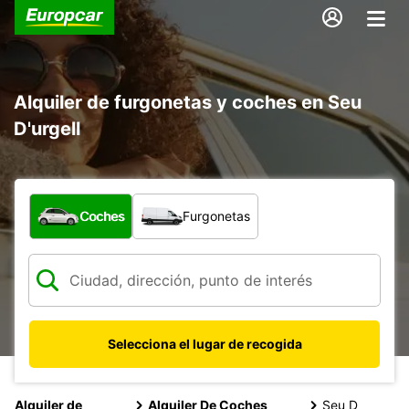
Alquiler de furgonetas y coches en Seu
D'urgell
¿Qué tipo de vehículo?
Coches
Furgonetas
Selecciona el lugar de recogida
Alquiler de
Alquiler De Coches
Seu D