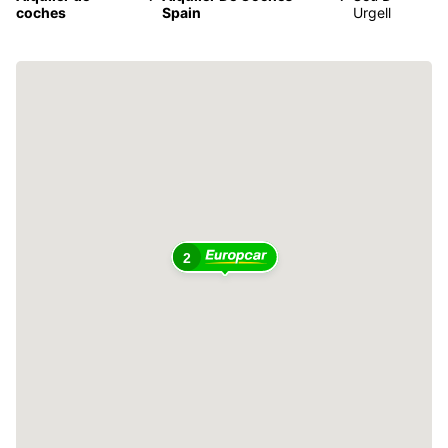
coches
Spain
Urgell
2