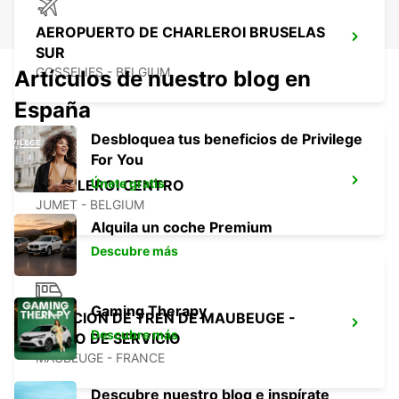
AEROPUERTO DE CHARLEROI BRUSELAS
SUR
GOSSELIES - BELGIUM
Artículos de nuestro blog en
España
Desbloquea tus beneficios de Privilege
For You
Únete gratis
CHARLEROI CENTRO
JUMET - BELGIUM
Alquila un coche Premium
Descubre más
Gaming Therapy
ESTACIÓN DE TREN DE MAUBEUGE -
Descubre más
PUNTO DE SERVICIO
MAUBEUGE - FRANCE
Descubre nuestro blog e inspírate