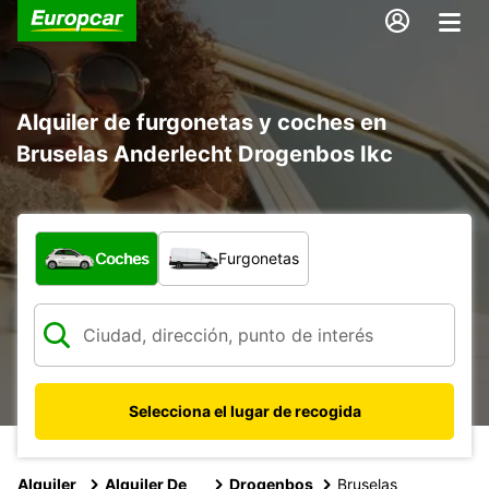
Alquiler de furgonetas y coches en
Bruselas Anderlecht Drogenbos Ikc
¿Qué tipo de vehículo?
Coches
Furgonetas
Selecciona el lugar de recogida
Alquiler
Alquiler De
Drogenbos
Bruselas