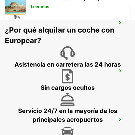
Leer más
MAUBEUGE
¿Por qué alquilar un coche con
MAUBEUGE - FRANCE
Europcar?
Asistencia en carretera las 24 horas
ESTACIÓN DE TREN DE VALENCIENNES -
PUNTO DE SERVICIO
VALENCIENNES - FRANCE
Sin cargos ocultos
Servicio 24/7 en la mayoría de los
principales aeropuertos
VALENCIENNES
VALENCIENNES - FRANCE