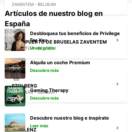
ZAVENTEM - BELGIUM
Artículos de nuestro blog en
España
Desbloquea tus beneficios de Privilege
For You
AEROPUERTO DE BRUSELAS ZAVENTEM
Únete gratis
ZAVENTEM - BELGIUM
Alquila un coche Premium
Descubre más
STOLBERG
Gaming Therapy
STOLBERG - GERMANY
Descubre más
Descubre nuestro blog e inspírate
Leer más
ERKELENZ