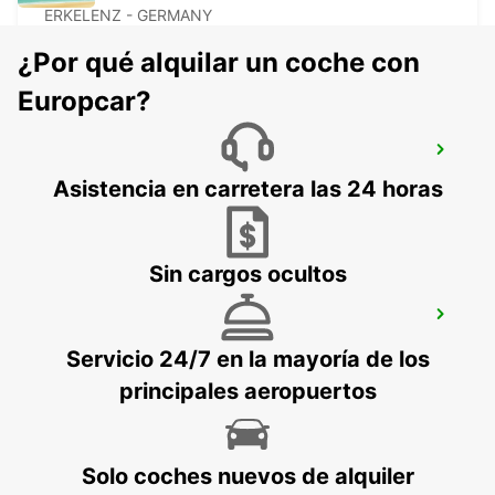
ERKELENZ - GERMANY
¿Por qué alquilar un coche con
Europcar?
ESTACIÓN DE BRUSELAS SUR (MIDI)
BRUXELLES - BELGIUM
Asistencia en carretera las 24 horas
Sin cargos ocultos
BRUSELAS ANDERLECHT
DROGENBOS - BELGIUM
Servicio 24/7 en la mayoría de los
principales aeropuertos
Solo coches nuevos de alquiler