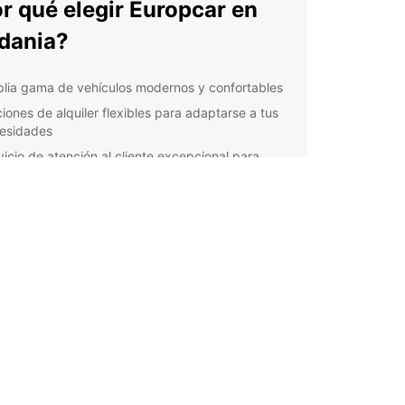
r qué elegir Europcar en
dania?
lia gama de vehículos modernos y confortables
iones de alquiler flexibles para adaptarse a tus
esidades
vicio de atención al cliente excepcional para
antizar una experiencia sin preocupaciones
venientes ubicaciones de recogida y devolución
todo el país
lora Jordania a tu manera
 coche de alquiler Europcar, podrás visitar
s emblemáticos como el desierto de Wadi Rum, la
 romana de Jerash y el bullicioso centro de
 Disfruta de la libertad de detenerte en pueblos
adores, probar la deliciosa gastronomía local y
llarte con los paisajes impresionantes que
ia tiene para ofrecer.