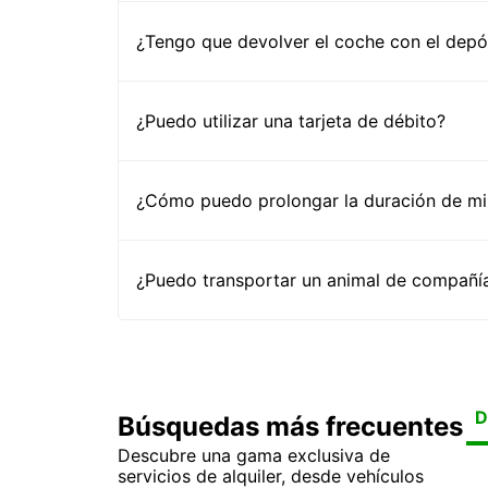
¿Tengo que devolver el coche con el depós
¿Puedo utilizar una tarjeta de débito?
¿Cómo puedo prolongar la duración de mi 
¿Puedo transportar un animal de compañía
D
Búsquedas más frecuentes
Descubre una gama exclusiva de
Al
Al
Al
Al
servicios de alquiler, desde vehículos
Al
Al
Al
Al