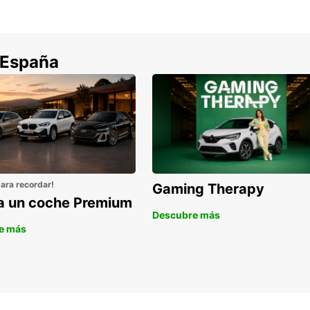
Res
en 
 España
No pie
Jordan
coche 
experi
Orient
para recordar!
Gaming Therapy
la un coche Premium
Descubre más
e más