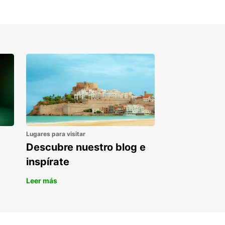
erva tu coche de alquiler
Jordania
rdas la oportunidad de descubrir todo lo que
ia tiene para ofrecer con Europcar. Reserva tu
de alquiler hoy mismo y prepárate para una
encia inolvidable en este increíble país del Medio
e.
Lugares para visitar
Descubre nuestro blog e
inspírate
Leer más