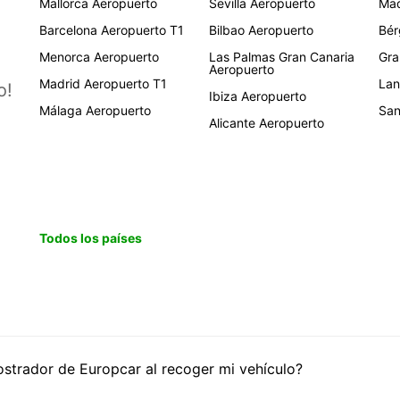
Mallorca Aeropuerto
Sevilla Aeropuerto
Mad
Barcelona Aeropuerto T1
Bilbao Aeropuerto
Bér
Menorca Aeropuerto
Las Palmas Gran Canaria
Gra
Aeropuerto
Madrid Aeropuerto T1
Lan
o!
Ibiza Aeropuerto
Málaga Aeropuerto
San
Alicante Aeropuerto
Todos los países
trador de Europcar al recoger mi vehículo?