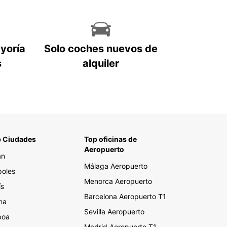
ayoría
Solo coches nuevos de
s
alquiler
 Ciudades
Top oficinas de
Aeropuerto
án
Málaga Aeropuerto
oles
Menorca Aeropuerto
ís
Barcelona Aeropuerto T1
ma
Sevilla Aeropuerto
boa
Madrid Aeropuerto T1