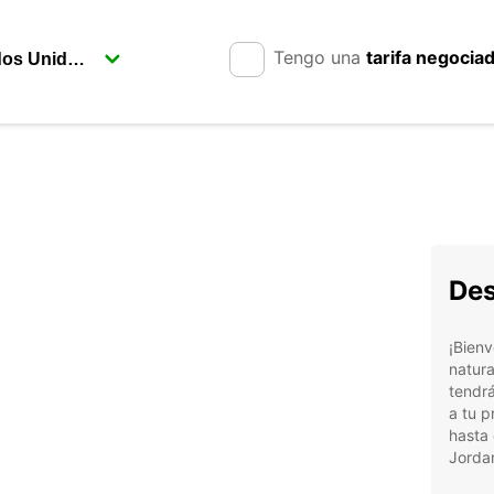
Tengo una
tarifa negocia
a
Des
¡Bienv
natura
tendrá
a tu p
hasta 
Jordan