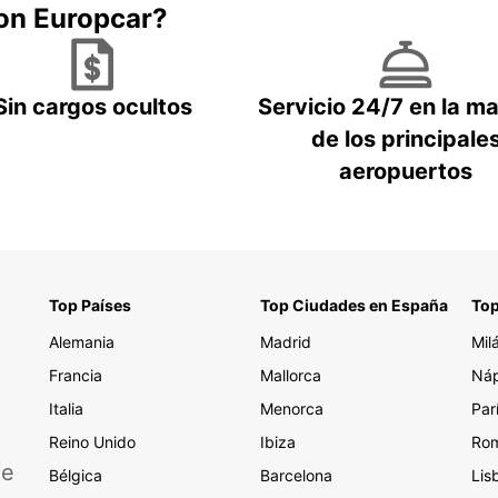
con Europcar?
Sin cargos ocultos
Servicio 24/7 en la m
de los principale
aeropuertos
Top Países
Top Ciudades en España
Top
Alemania
Madrid
Mil
Francia
Mallorca
Náp
Italia
Menorca
Par
Reino Unido
Ibiza
Ro
de
Bélgica
Barcelona
Lis