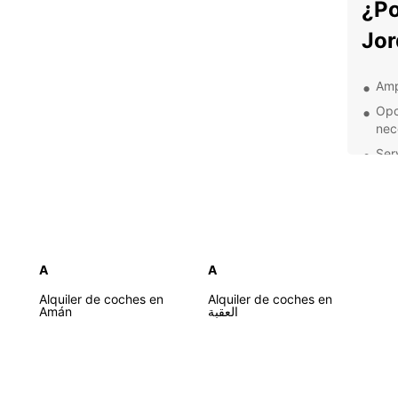
¿Po
Jor
Amp
Opc
nec
Ser
gar
Con
en 
Exp
A
A
Con tu
Alquiler de coches en
Alquiler de coches en
lugare
Amán
العقبة
ciudad
Ammán.
encant
maravi
Jordan