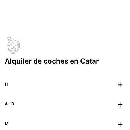
Alquiler de coches en Catar
H
A - D
M