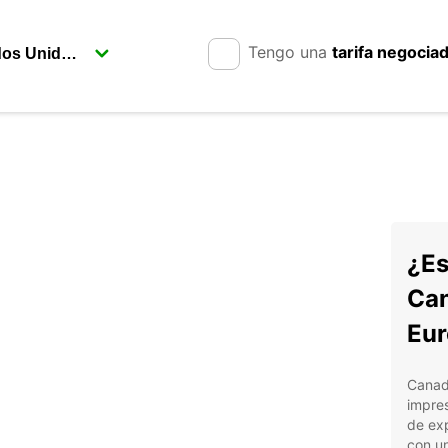
Tengo una
tarifa negocia
¿Es
Can
Eur
Canadá
impres
de exp
con un