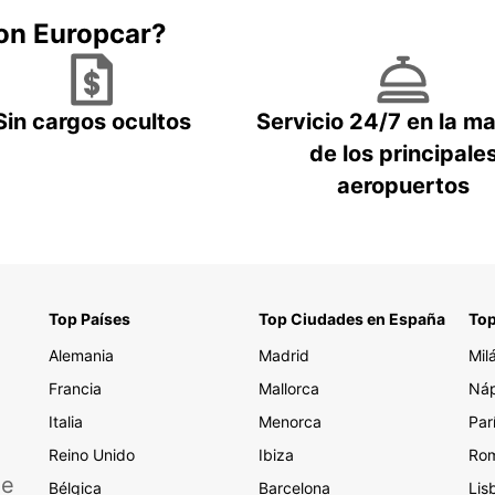
con Europcar?
Sin cargos ocultos
Servicio 24/7 en la m
de los principale
aeropuertos
Top Países
Top Ciudades en España
Top
Alemania
Madrid
Mil
Francia
Mallorca
Náp
Italia
Menorca
Par
Reino Unido
Ibiza
Ro
de
Bélgica
Barcelona
Lis