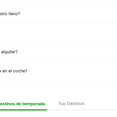
ito lleno?
alquiler?
 en el coche?
Top Destinos
estinos de temporada
quiler de coches en Logroño
quiler de coches en La Coruña
quiler de coches en Ourense
quiler de coches en Gijón