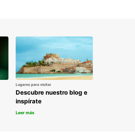
rtas especiales y promociones que te ayudarán a
rrar en tu alquiler de coche en Canadá.
erva tu coche de alquiler
 Canadá
orta si estás planeando un viaje de negocios o
acaciones en familia, Europcar tiene la opción
ta para ti en Canadá. ¡Reserva tu coche de
er hoy y prepárate para vivir una aventura
dable en este hermoso país norteamericano!
Lugares para visitar
Descubre nuestro blog e
inspírate
Leer más