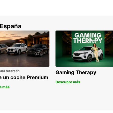
Ofe
aho
Res
 España
en
No imp
unas v
perfec
alquil
inolvi
para recordar!
Gaming Therapy
la un coche Premium
Descubre más
e más