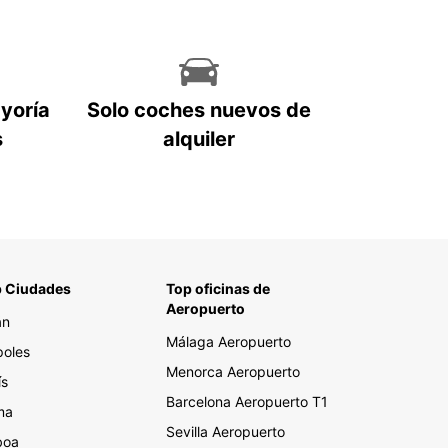
ayoría
Solo coches nuevos de
s
alquiler
 Ciudades
Top oficinas de
Aeropuerto
án
Málaga Aeropuerto
oles
Menorca Aeropuerto
ís
Barcelona Aeropuerto T1
ma
Sevilla Aeropuerto
boa