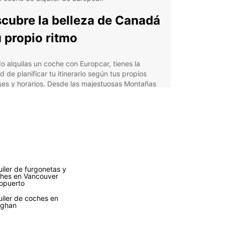
cubre la belleza de Canadá
u propio ritmo
 alquilas un coche con Europcar, tienes la
ad de planificar tu itinerario según tus propios
ses y horarios. Desde las majestuosas Montañas
as en Alberta hasta los encantadores pueblos de
gión de Québec, cada rincón de Canadá te espera
rpresas inolvidables.
tajas de alquilar un coche
 Europcar en Canadá
uiler de furgonetas y
hes en Vancouver
lia selección de vehículos, desde compactos
opuerto
ta SUVs, para adaptarse a tus necesidades de
uiler de coches en
e.
ughan
vicio de atención al cliente disponible las 24 horas
 día para ayudarte en cualquier situación.