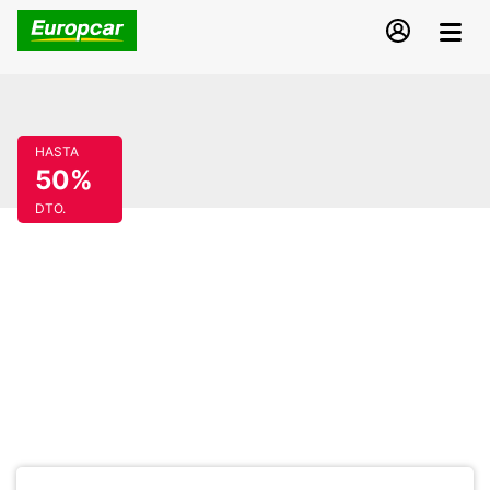
HASTA
50%
DTO.
Oferta de fin de
semana para Hungría
Descubre Hungría en un fin de semana largo