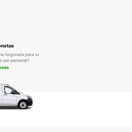
onetas
a furgoneta para tu
a uso personal?
 más