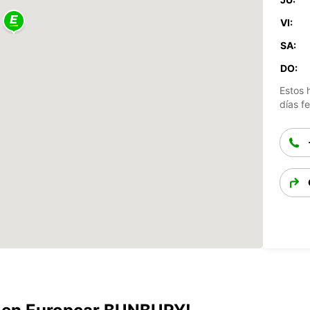
VI:
SA:
DO:
Estos 
días fe