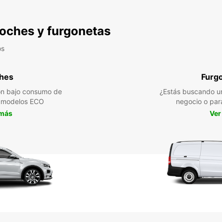
 coches y furgonetas
os
hes
Furg
n bajo consumo de
¿Estás buscando un
a modelos ECO
negocio o par
 más
Ver