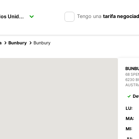
Tengo una
tarifa negocia
a
Bunbury
Bunbury
BUNB
68 SPE
6230 
AUSTR
De
LU:
MA:
MI:
JU: