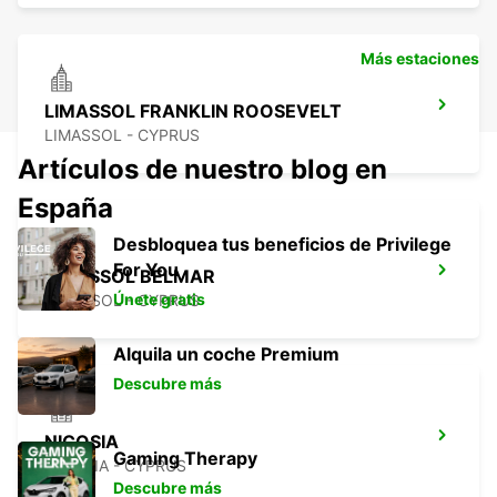
Más estaciones
LIMASSOL FRANKLIN ROOSEVELT
LIMASSOL - CYPRUS
Artículos de nuestro blog en
España
Desbloquea tus beneficios de Privilege
For You
LIMASSOL BELMAR
Únete gratis
LIMASSOL - CYPRUS
Alquila un coche Premium
Descubre más
NICOSIA
Gaming Therapy
NICOSIA - CYPRUS
Descubre más