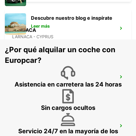
Descubre nuestro blog e inspírate
Leer más
LARNACA
LARNACA - CYPRUS
¿Por qué alquilar un coche con
Europcar?
LARNACA AEROPUERTO
INTERNACIONAL
Asistencia en carretera las 24 horas
LARNACA - CYPRUS
Sin cargos ocultos
PROTARAS
Servicio 24/7 en la mayoría de los
PROTARAS - CYPRUS