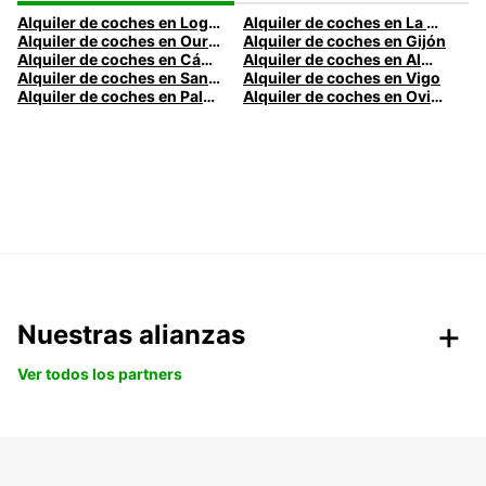
Alquiler de coches en Logroño
Alquiler de coches en La Coruña
Alquiler de coches en Ourense
Alquiler de coches en Gijón
Alquiler de coches en Cádiz
Alquiler de coches en Almería
Alquiler de coches en Santander
Alquiler de coches en Vigo
Alquiler de coches en Palma
Alquiler de coches en Oviedo
Nuestras alianzas
Ver todos los partners