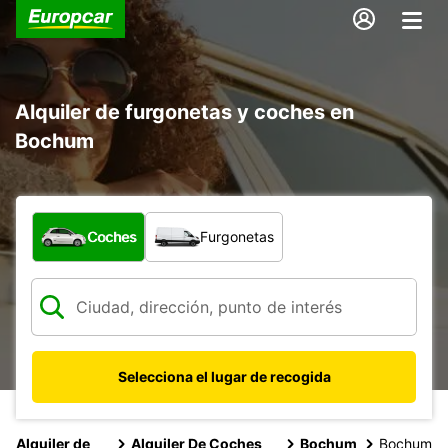
Alquiler de furgonetas y coches en
Bochum
¿Qué tipo de vehículo?
Coches
Furgonetas
Selecciona el lugar de recogida
Alquiler de
Alquiler De Coches
Bochum
Bochum