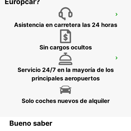
Europcar?
ESSEN WERDEN
ESSEN - GERMANY
Asistencia en carretera las 24 horas
Sin cargos ocultos
DORTMUND WAMBEL
DORTMUND - GERMANY
Servicio 24/7 en la mayoría de los
principales aeropuertos
Solo coches nuevos de alquiler
Bueno saber