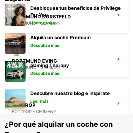
Desbloquea tus beneficios de Privilege
For You
DORTMUND DORSTFELD
Únete gratis
DORTMUND - GERMANY
Alquila un coche Premium
Descubre más
DORTMUND EVING
Gaming Therapy
DORTMUND - GERMANY
Descubre más
Descubre nuestro blog e inspírate
Leer más
BOTTROP
BOTTROP - GERMANY
¿Por qué alquilar un coche con