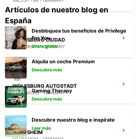
SALZGITTER - GERMANY
Artículos de nuestro blog en
España
Desbloquea tus beneficios de Privilege
For You
WOLFSBURG CIUDAD
Únete gratis
WOLFSBURG - GERMANY
Alquila un coche Premium
Descubre más
WOLFSBURG AUTOSTADT
Gaming Therapy
WOLFSBURG - GERMANY
Descubre más
Descubre nuestro blog e inspírate
Leer más
HILDESHEIM
HILDESHEIM - GERMANY