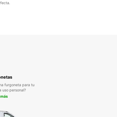
fecta.
onetas
a furgoneta para tu
a uso personal?
 más