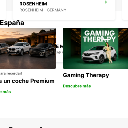
ROSENHEIM
ROSENHEIM - GERMANY
 España
AEROPUERTO DE MÚNICH
MUENCHEN FLUGHAFEN - GERMANY
para recordar!
Gaming Therapy
la un coche Premium
Descubre más
e más