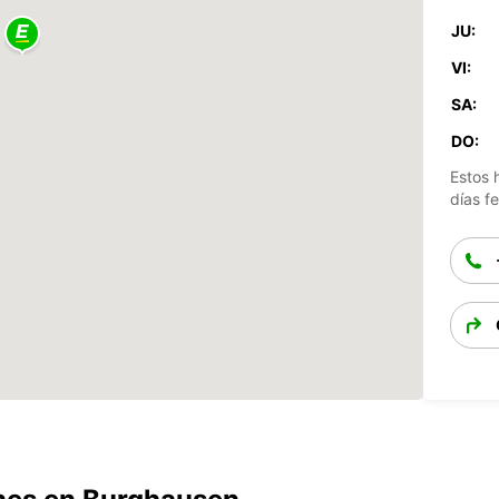
JU:
VI:
SA:
DO:
Estos 
días fe