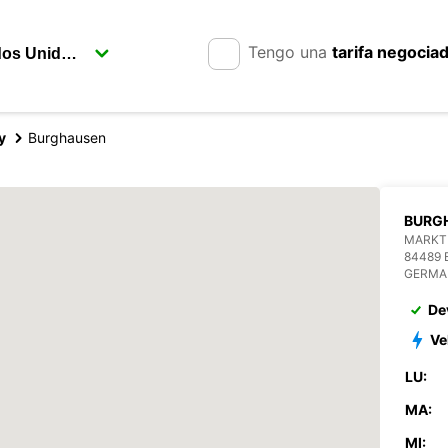
Tengo una
tarifa negocia
y
Burghausen
BURG
MARKTL
84489
GERMA
De
Ve
LU:
MA:
MI: