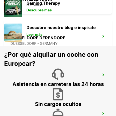
Gaming Therapy
ESSEN - GERMANY
Descubre más
Descubre nuestro blog e inspírate
Leer más
DUSSELDORF DERENDORF
DUESSELDORF - GERMANY
¿Por qué alquilar un coche con
Europcar?
AEROPUERTO DE DUSSELDORF
DUESSELDORF - GERMANY
Asistencia en carretera las 24 horas
Sin cargos ocultos
KREFELD