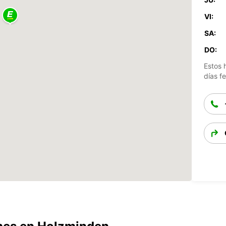
VI:
SA:
DO:
Estos 
días fe