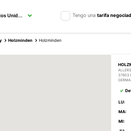
Tengo una
tarifa negocia
y
Holzminden
Holzminden
HOLZ
ALLERS
37603
GERMA
De
LU:
MA:
MI:
JU: