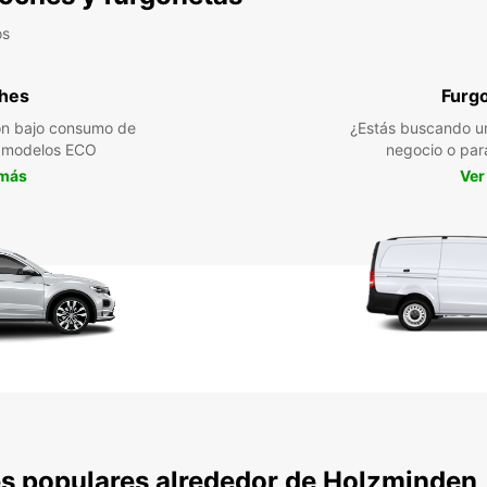
os
hes
Furg
n bajo consumo de
¿Estás buscando un
a modelos ECO
negocio o par
 más
Ver
s populares alrededor de Holzminden