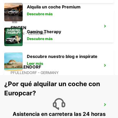
Alquila un coche Premium
Descubre más
SINGEN
Gaming Therapy
SINGEN - GERMANY
Descubre más
Descubre nuestro blog e inspírate
Leer más
PFULLENDORF
PFULLENDORF - GERMANY
¿Por qué alquilar un coche con
Europcar?
ST. GALLEN, VADIANSTRASSE
ST. GALLEN - SWITZERLAND
Asistencia en carretera las 24 horas