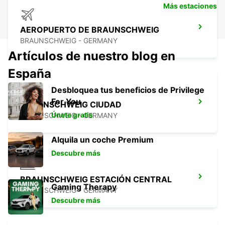
Más estaciones
AEROPUERTO DE BRAUNSCHWEIG
BRAUNSCHWEIG - GERMANY
Artículos de nuestro blog en
España
Desbloquea tus beneficios de Privilege
For You
BRAUNSCHWEIG CIUDAD
Únete gratis
BRAUNSCHWEIG - GERMANY
Alquila un coche Premium
Descubre más
BRAUNSCHWEIG ESTACIÓN CENTRAL
Gaming Therapy
BRAUNSCHWEIG - GERMANY
Descubre más