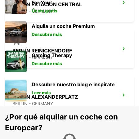
For You
BERLÍN ESTACIÓN CENTRAL
Únete gratis
BERLIN - GERMANY
Alquila un coche Premium
Descubre más
BERLÍN REINICKENDORF
Gaming Therapy
BERLIN - GERMANY
Descubre más
Descubre nuestro blog e inspírate
Leer más
BERLÍN ALEXANDERPLATZ
BERLIN - GERMANY
¿Por qué alquilar un coche con
Europcar?