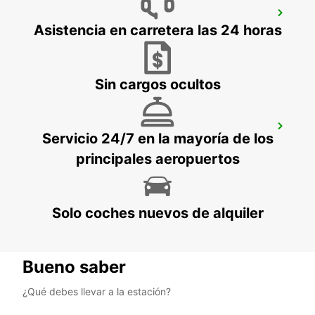
AEROPUERTO DE BERLÍN-
BRANDENBURGO
Asistencia en carretera las 24 horas
BERLIN - GERMANY
Sin cargos ocultos
BERLÍN ADLERSHOF
Servicio 24/7 en la mayoría de los
BERLIN - GERMANY
principales aeropuertos
Solo coches nuevos de alquiler
Bueno saber
¿Qué debes llevar a la estación?