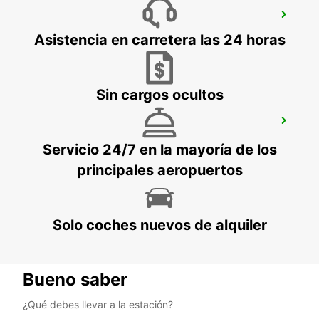
GIESSEN
GIESSEN - GERMANY
Asistencia en carretera las 24 horas
Sin cargos ocultos
SANKT AUGUSTIN
SANKT AUGUSTIN - GERMANY
Servicio 24/7 en la mayoría de los
principales aeropuertos
Solo coches nuevos de alquiler
Bueno saber
¿Qué debes llevar a la estación?