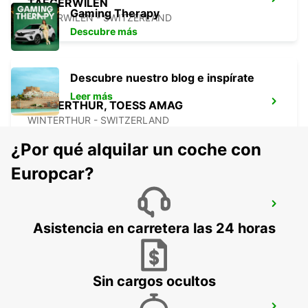
TAEGERWILEN
Gaming Therapy
TAEGERWILEN - SWITZERLAND
Descubre más
Descubre nuestro blog e inspírate
Leer más
WINTERTHUR, TOESS AMAG
WINTERTHUR - SWITZERLAND
¿Por qué alquilar un coche con
Europcar?
PFULLENDORF
PFULLENDORF - GERMANY
Asistencia en carretera las 24 horas
Sin cargos ocultos