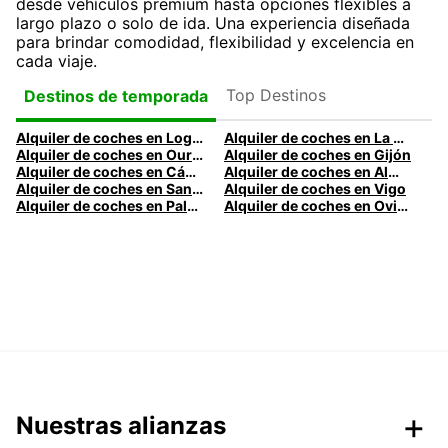
desde vehículos premium hasta opciones flexibles a
largo plazo o solo de ida. Una experiencia diseñada
para brindar comodidad, flexibilidad y excelencia en
cada viaje.
Top Destinos
Destinos de temporada
Alquiler de coches en Logroño
Alquiler de coches en La Coruña
Alquiler de coches en Ourense
Alquiler de coches en Gijón
Alquiler de coches en Cádiz
Alquiler de coches en Almería
Alquiler de coches en Santander
Alquiler de coches en Vigo
Alquiler de coches en Palma
Alquiler de coches en Oviedo
Nuestras alianzas