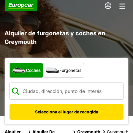
Alquiler de furgonetas y coches en
Greymouth
¿Qué tipo de vehículo?
Coches
Furgonetas
Selecciona el lugar de recogida
Alquiler
Alquiler De
Greymouth
Greymouth