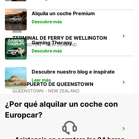
Alquila un coche Premium
Descubre más
TERMINAL DE FERRY DE WELLINGTON
Gaming Therapy
WELLINGTON - NEW ZEALAND
Descubre más
Descubre nuestro blog e inspírate
Leer más
AEROPUERTO DE QUEENSTOWN
QUEENSTOWN - NEW ZEALAND
¿Por qué alquilar un coche con
Europcar?
AEROPUERTO DE DUNEDIN
DUNEDIN - NEW ZEALAND