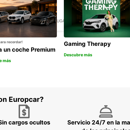
SANTARÉM
SANTAREM - PORTUGAL
para recordar!
Gaming Therapy
la un coche Premium
Descubre más
e más
con Europcar?
Sin cargos ocultos
Servicio 24/7 en la m