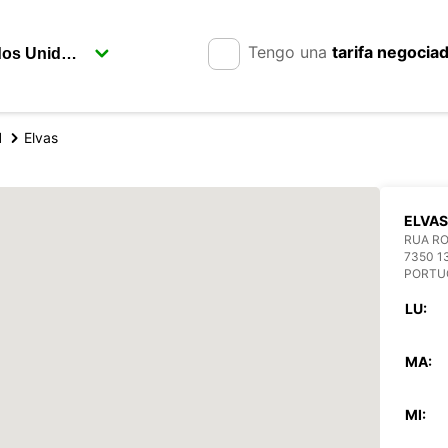
Tengo una
tarifa negocia
l
Elvas
ELVAS
RUA RO
7350 1
PORTU
LU:
MA:
MI: