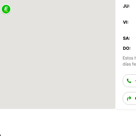
JU:
VI:
SA:
DO:
Estos 
días fe