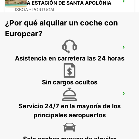
LISBOA ESTACIÓN DE SANTA APOLÓNIA
LISBOA - PORTUGAL
¿Por qué alquilar un coche con
Europcar?
SINES
SINES - PORTUGAL
Asistencia en carretera las 24 horas
Sin cargos ocultos
LISBOA ALAMEDA
LISBOA - PORTUGAL
Servicio 24/7 en la mayoría de los
principales aeropuertos