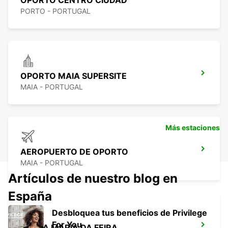
OPORTO CENTRO CIUDAD
PORTO - PORTUGAL
OPORTO MAIA SUPERSITE
MAIA - PORTUGAL
Más estaciones
AEROPUERTO DE OPORTO
MAIA - PORTUGAL
Artículos de nuestro blog en
España
Desbloquea tus beneficios de Privilege
For You
SANTA MARIA DA FEIRA