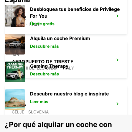
Desbloquea tus beneficios de Privilege
For You
UDINE
Únete gratis
UDINE - ITALY
Alquila un coche Premium
Descubre más
AEROPUERTO DE TRIESTE
Gaming Therapy
RONCHI DEI LEGIONARI - ITALY
Descubre más
Descubre nuestro blog e inspírate
Leer más
CELJE
CELJE - SLOVENIA
¿Por qué alquilar un coche con