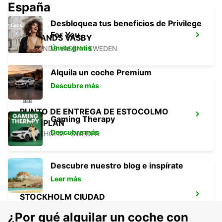
España
Desbloquea tus beneficios de Privilege
For You
UPPLANDS VASBY
Únete gratis
UPPLANDS VASBY - SWEDEN
Alquila un coche Premium
Descubre más
PUNTO DE ENTREGA DE ESTOCOLMO
Gaming Therapy
ODENPLAN
Descubre más
STOCKHOLM - SWEDEN
Descubre nuestro blog e inspírate
Leer más
STOCKHOLM CIUDAD
STOCKHOLM - SWEDEN
¿Por qué alquilar un coche con