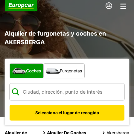
Alquiler de furgonetas y coches en
AKERSBERGA
¿Qué tipo de vehículo?
Coches
Furgonetas
Selecciona el lugar de recogida
Alquiler de
Alquiler De Coches
Akersberga