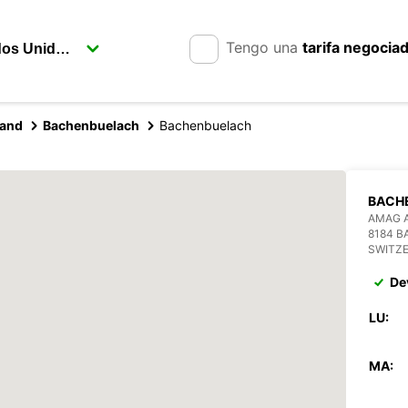
Tengo una
tarifa negocia
land
Bachenbuelach
Bachenbuelach
BACH
AMAG 
8184 
SWITZ
De
LU:
MA: