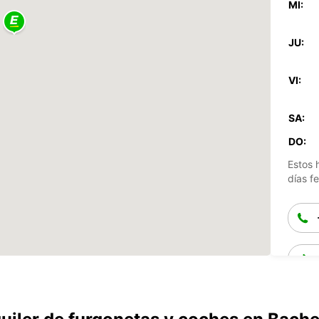
MI:
JU:
VI:
SA:
DO:
Estos 
días fe