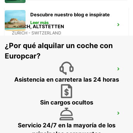
Descubre nuestro blog e inspírate
Leer más
ZURICH, ALTSTETTEN
ZURICH - SWITZERLAND
¿Por qué alquilar un coche con
Europcar?
ZURICH BRUNAUPARK
ZURICH - SWITZERLAND
Asistencia en carretera las 24 horas
Sin cargos ocultos
ZURICH, SEEFELD
ZURICH - SWITZERLAND
Servicio 24/7 en la mayoría de los