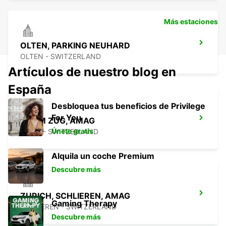
Más estaciones
OLTEN, PARKING NEUHARD
OLTEN - SWITZERLAND
Artículos de nuestro blog en
España
Desbloquea tus beneficios de Privilege
For You
CHAM ZUG, AMAG
Únete gratis
CHAM - SWITZERLAND
Alquila un coche Premium
Descubre más
ZURICH, SCHLIEREN, AMAG
Gaming Therapy
SCHLIEREN - SWITZERLAND
Descubre más