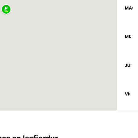
MA:
MI:
JU:
VI:
SA: