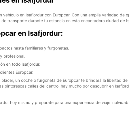
hes en Isafjordur
DO:
 un vehículo en Isafjordur con Europcar. Con una amplia variedad de 
 de transporte durante tu estancia en esta encantadora ciudad de Is
pcar en Isafjordur:
*Con c
Estos 
pactos hasta familiares y furgonetas.
días fe
y profesional.
n en todo Isafjordur.
clientes Europcar.
 placer, un coche o furgoneta de Europcar te brindará la libertad de 
 las pintorescas calles del centro, hay mucho por descubrir en Isafjor
ordur hoy mismo y prepárate para una experiencia de viaje inolvidabl