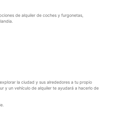
18:01 - 23:59*
08:00 - 12:59
opciones de alquiler de coches y furgonetas,
13:00 - 18:00
landia.
06:00 - 07:59*
18:01 - 23:59*
argos extras
horarios de apertura pueden variar debido a los
stivos.
+354 (0) 8406074
explorar la ciudad y sus alrededores a tu propio
Cómo llegar
dur y un vehículo de alquiler te ayudará a hacerlo de
e.