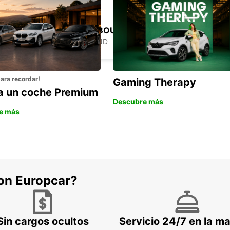
AKUREYRI HARBOUR
AKUREYRI - ICELAND
para recordar!
Gaming Therapy
la un coche Premium
Descubre más
e más
con Europcar?
Sin cargos ocultos
Servicio 24/7 en la m