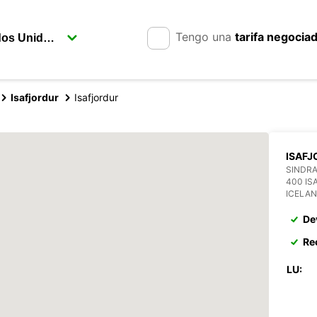
Tengo una
tarifa negocia
Isafjordur
Isafjordur
ISAFJ
SINDRA
400 IS
ICELA
De
Re
LU: