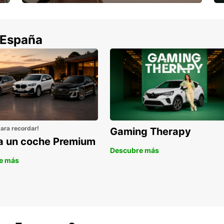
Cancela sin coste si tu vuelo se cancela
 España
para recordar!
Gaming Therapy
la un coche Premium
Descubre más
e más