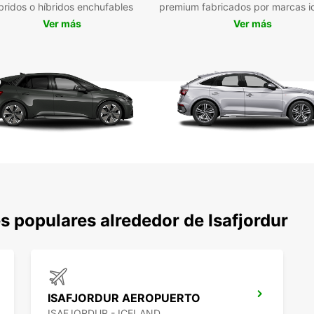
Tar
bridos o híbridos enchufables
premium fabricados por marcas i
ocu
Ver más
Ver más
Ser
su t
Res
Isa
No imp
Europc
perfec
nosotr
aventu
 populares alrededor de Isafjordur
ISAFJORDUR AEROPUERTO
ISAFJORDUR - ICELAND