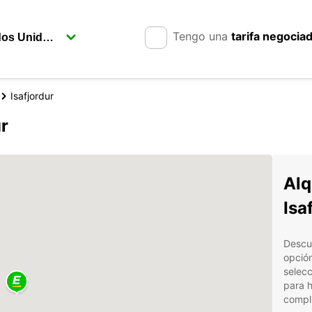
Tengo una
tarifa negocia
Isafjordur
ur
Alq
Isa
Descub
opción
selecc
para h
compl