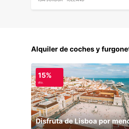
Alquiler de coches y furgone
15%
dto.
Disfruta de Lisboa por men