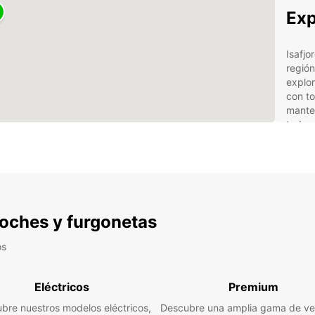
Exp
Isafjo
región
explor
con to
manten
todo 
Ven
Eur
Amp
 coches y furgonetas
nec
os
Ser
exp
Opc
Eléctricos
Premium
com
bre nuestros modelos eléctricos,
Descubre una amplia gama de ve