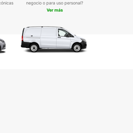
ifas competitivas y transparentes, sin costos
cónicas
negocio o para uso personal?
ltos.
Ver más
vicio de asistencia en carretera las 24 horas para
ranquilidad.
erve con Europcar en
fjordur hoy
orta si está viajando por placer o por negocios,
ar tiene la solución de alquiler de coches
ta para usted en Isafjordur. Reserve en línea con
os hoy mismo y comience a planificar su
ra islandesa con total confianza.