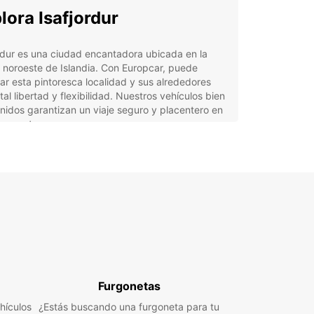
lora Isafjordur
rdur es una ciudad encantadora ubicada en la
 noroeste de Islandia. Con Europcar, puede
ar esta pintoresca localidad y sus alrededores
tal libertad y flexibilidad. Nuestros vehículos bien
idos garantizan un viaje seguro y placentero en
momento.
tajas de alquilar con
opcar en Isafjordur
lia selección de vehículos para adaptarse a sus
esidades de viaje.
vicio al cliente excepcional para garantizar una
eriencia sin preocupaciones.
iones de recogida y entrega flexibles para mayor
Furgonetas
odidad.
hículos
¿Estás buscando una furgoneta para tu