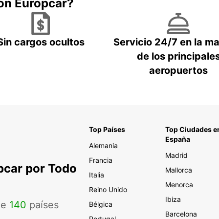
con Europcar?
Sin cargos ocultos
Servicio 24/7 en la m
de los principale
aeropuertos
Top Países
Top Ciudades e
España
Alemania
Madrid
Francia
pcar por Todo
Mallorca
Italia
Menorca
Reino Unido
Ibiza
de
140
países
Bélgica
Barcelona
Portugal