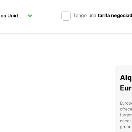
Tengo una
tarifa negocia
Alq
Eur
Europc
ofrece
furgon
necesi
grupo 