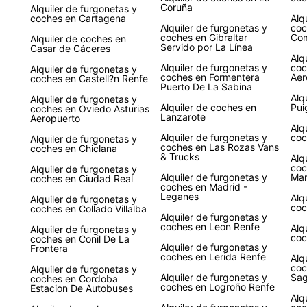
Coruña
Alquiler de furgonetas y
coches en Cartagena
Alq
Alquiler de furgonetas y
coc
coches en Gibraltar
Com
Alquiler de coches en
Servido por La Línea
Casar de Cáceres
Alq
Alquiler de furgonetas y
coc
Alquiler de furgonetas y
coches en Formentera
Aer
coches en Castell?n Renfe
Puerto De La Sabina
Alq
Alquiler de furgonetas y
Alquiler de coches en
Pui
coches en Oviedo Asturias
Lanzarote
Aeropuerto
Alq
Alquiler de furgonetas y
coc
Alquiler de furgonetas y
coches en Las Rozas Vans
coches en Chiclana
& Trucks
Alq
coc
Alquiler de furgonetas y
Alquiler de furgonetas y
Ma
coches en Ciudad Real
coches en Madrid -
Leganes
Alq
Alquiler de furgonetas y
coc
coches en Collado Villalba
Alquiler de furgonetas y
coches en Leon Renfe
Alq
Alquiler de furgonetas y
coc
coches en Conil De La
Alquiler de furgonetas y
Frontera
coches en Lerida Renfe
Alq
coc
Alquiler de furgonetas y
Alquiler de furgonetas y
Sag
coches en Cordoba
coches en Logroño Renfe
Estacion De Autobuses
Alq