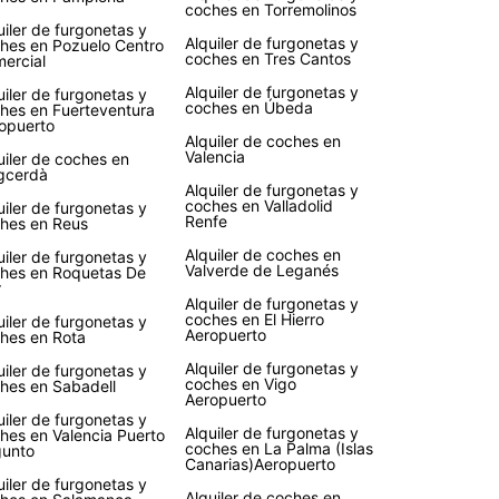
coches en Torremolinos
uiler de furgonetas y
Alquiler de furgonetas y
hes en Pozuelo Centro
coches en Tres Cantos
ercial
Alquiler de furgonetas y
uiler de furgonetas y
coches en Úbeda
hes en Fuerteventura
opuerto
Alquiler de coches en
Valencia
uiler de coches en
gcerdà
Alquiler de furgonetas y
coches en Valladolid
uiler de furgonetas y
Renfe
hes en Reus
Alquiler de coches en
uiler de furgonetas y
Valverde de Leganés
hes en Roquetas De
r
Alquiler de furgonetas y
coches en El Hierro
uiler de furgonetas y
Aeropuerto
hes en Rota
Alquiler de furgonetas y
uiler de furgonetas y
coches en Vigo
hes en Sabadell
Aeropuerto
uiler de furgonetas y
Alquiler de furgonetas y
hes en Valencia Puerto
coches en La Palma (Islas
unto
Canarias)Aeropuerto
uiler de furgonetas y
Alquiler de coches en