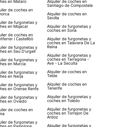
hes en Mataro
Alquiler de coches en
ida de tantos clientes en todo el mundo.
Santiago de Compostela
uiler de coches en
norca
Alquiler de coches en
Sevilla
uiler de furgonetas y
hes en Mojacar
Alquiler de furgonetas y
coches en Soria
uiler de coches en
tferrer i Castellbò
Alquiler de furgonetas y
coches en Talavera De La
Reina
uiler de furgonetas y
hes en Seu D'urgell
Alquiler de furgonetas y
coches en Tarragona -
uiler de furgonetas y
Ave - La Secuita
hes en Murcia
Alquiler de coches en
uiler de furgonetas y
Telde
hes en Nerja
Alquiler de coches en
uiler de furgonetas y
Tenerife
hes en Orense Renfe
Alquiler de furgonetas y
uiler de furgonetas y
coches en Toledo
hes en Oviedo
Alquiler de furgonetas y
uiler de coches en
coches en Torrejon De
ma
Ardoz
uiler de furgonetas y
Alquiler de furgonetas y
hes en Pamplona