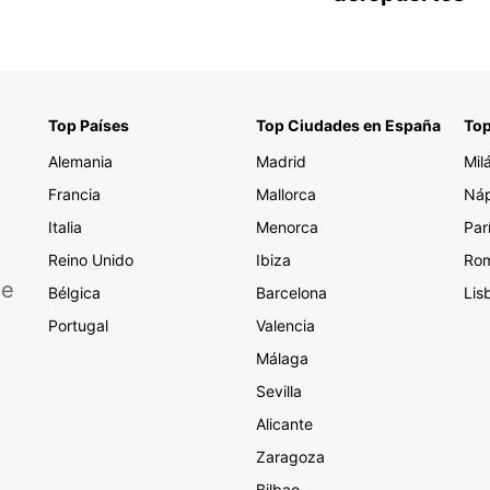
Top Países
Top Ciudades en España
Top
Alemania
Madrid
Mil
Francia
Mallorca
Náp
Italia
Menorca
Par
Reino Unido
Ibiza
Ro
de
Bélgica
Barcelona
Lis
Portugal
Valencia
Málaga
Sevilla
Alicante
Zaragoza
Bilbao