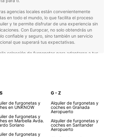
ta para ti.
ras agencias locales están convenientemente
as en todo el mundo, lo que facilita el proceso
uiler y te permite disfrutar de una experiencia sin
caciones. Con Europcar, no solo obtendrás un
lo confiable y seguro, sino también un servicio
ional que superará tus expectativas.
lia selección de furgonetas para adaptarse a tus
esidades
eso de alquiler fácil y rápido
tencia en carretera las 24 horas, los 7 días de la
mana
cios competitivos y ofertas especiales
 S
G - Z
nción al cliente profesional y amable
uiler de furgonetas y
Alquiler de furgonetas y
ches en UNKNOW
coches en Granada
orta si eres un particular que necesita una
Aeropuerto
neta para una mudanza o un profesional que
uiler de furgonetas y
un vehículo para su negocio, Europcar tiene la
hes en Marbella Avda.
Alquiler de furgonetas y
ardo Soriano
coches en Santander
ón perfecta para ti. Reserva tu furgoneta con
Aeropuerto
car y descubre por qué somos la elección
uiler de furgonetas y