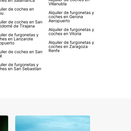
hes en Salamanca
Villanubla
uiler de coches en
Alquiler de furgonetas y
ou
coches en Gerona
Aeropuerto
uiler de coches en San
tolomé de Tirajana
Alquiler de furgonetas y
coches en Vitoria
uiler de furgonetas y
hes en Lanzarote
Alquiler de furgonetas y
opuerto
coches en Zaragoza
Renfe
uiler de coches en San
é
uiler de furgonetas y
hes en San Sebastian