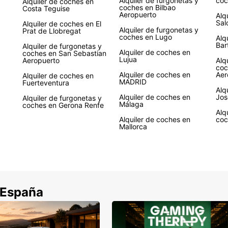
Alquiler de furgonetas y
coc
Alquiler de coches en
coches en Bilbao
Costa Teguise
Aeropuerto
Alq
Sal
Alquiler de coches en El
Alquiler de furgonetas y
Prat de Llobregat
coches en Lugo
Alq
Bar
Alquiler de furgonetas y
Alquiler de coches en
coches en San Sebastian
Lujua
Aeropuerto
Alq
coc
Alquiler de coches en
Aer
Alquiler de coches en
MADRID
Fuerteventura
Alq
Alquiler de coches en
Jos
Alquiler de furgonetas y
Málaga
coches en Gerona Renfe
Alq
Alquiler de coches en
coc
Mallorca
 España