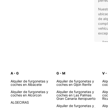
perfec
Nuest
ubicad
de alq
compli
vehícu
excepc
Amp
nec
Proc
Asis
se
Pre
A - G
G - M
V -
Ate
Alquiler de furgonetas y
Alquiler de furgonetas y
Alq
coches en Albacete
coches en Gijon Renfe
co
No imp
furgo
Alquiler de furgonetas y
Alquiler de furgonetas y
Alq
busca 
coches en Alcorcon
coches en Las Palmas
coc
Gran Canaria Aeropuerto
Ric
soluci
ALGECIRAS
Europ
Alquiler de furgonetas y
Alq