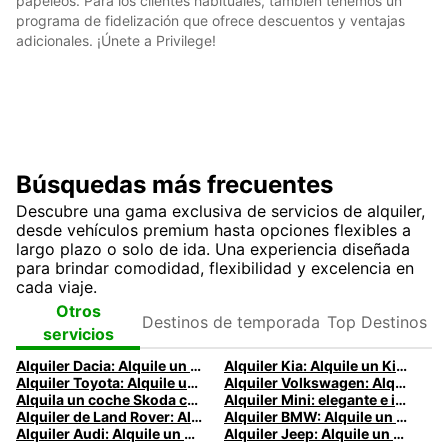
papeleos. Para los clientes habituales, también tenemos un
programa de fidelización que ofrece descuentos y ventajas
adicionales. ¡Únete a Privilege!
Búsquedas más frecuentes
Descubre una gama exclusiva de servicios de alquiler,
desde vehículos premium hasta opciones flexibles a
largo plazo o solo de ida. Una experiencia diseñada
para brindar comodidad, flexibilidad y excelencia en
cada viaje.
Destinos de
Top
Otros
temporada
Destinos
servicios
Alquiler Dacia: Alquile un Dacia con Europcar
Alquiler Kia: Alquile un Kia con Europcar
Alquiler Toyota: Alquile un Toyota con Europcar
Alquiler Volkswagen: Alquile un VW con Europcar
Alquila un coche Skoda con Europcar
Alquiler Mini: elegante e icónico
Alquiler de Land Rover: Alquila un Land Rover con Europcar
Alquiler BMW: Alquile un BMW con Europcar
Alquiler Audi: Alquile un Audi con Europcar
Alquiler Jeep: Alquile un Jeep con Europcar